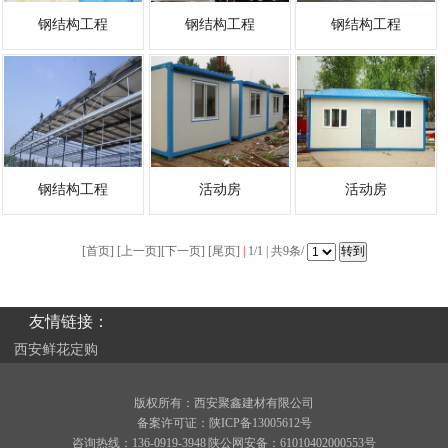
钢结构工程
钢结构工程
钢结构工程
钢结构工程
活动房
活动房
[首页] [上一页][下一页] [尾页]
|
1/1 | 共9条/
友情链接：
西安鲜花定购
版权所有：西安聚鑫建材有限公司
备案许可证：
陕ICP备13005612号
咨询热线：136-0919-3948
陕公网安备：61010402000553号